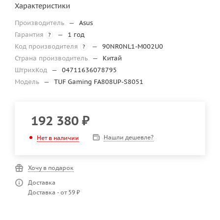
Характеристики
Производитель
—
Asus
Гарантия
—
1 год
?
Код производителя
—
90NR0NL1-M002U0
?
Страна производитель
—
Китай
ШтрихКод
—
04711636078795
Модель
—
TUF Gaming FA808UP-S8051
192 380
₽
Нашли дешевле?
Нет в наличии
Хочу в подарок
Доставка
Доставка - от 59 ₽