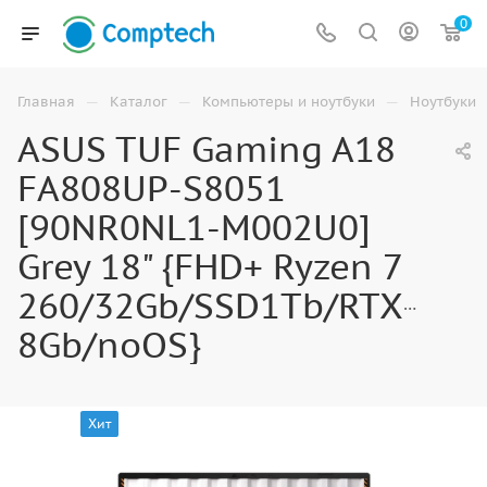
0
—
—
—
Главная
Каталог
Компьютеры и ноутбуки
Ноутбуки
ASUS TUF Gaming A18
FA808UP-S8051
[90NR0NL1-M002U0]
Grey 18" {FHD+ Ryzen 7
260/32Gb/SSD1Tb/RTX5070
8Gb/noOS}
Хит