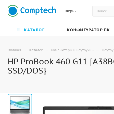
Тверь
КАТАЛОГ
КОНФИГУРАТОР ПК
—
—
—
Главная
Каталог
Компьютеры и ноутбуки
Ноутбу
HP ProBook 460 G11 [A38B
SSD/DOS}