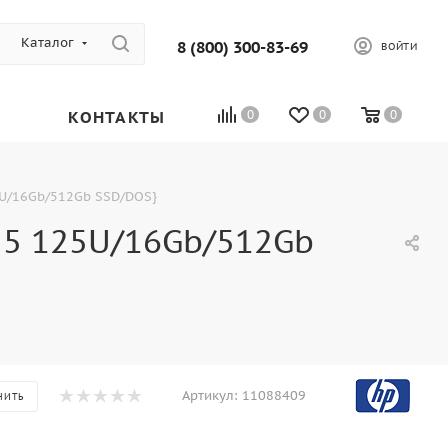
Каталог
8 (800) 300-83-69
ВОЙТИ
КОНТАКТЫ
0
0
0
25U/16Gb/512Gb SSD/DOS}
a 5 125U/16Gb/512Gb
Артикул:
11088409
НИТЬ