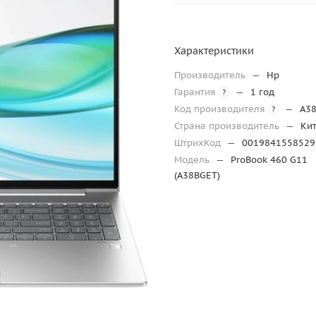
Характеристики
Производитель
—
Hp
Гарантия
—
1 год
?
Код производителя
—
A3
?
Страна производитель
—
Ки
ШтрихКод
—
0019841558529
Модель
—
ProBook 460 G11
(A38BGET)