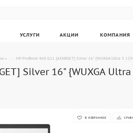
УСЛУГИ
АКЦИИ
КОМПАНИЯ
—
ки
HP ProBook 460 G11 [A38BGET] Silver 16" {WUXGA Ultra 5 1
GET] Silver 16" {WUXGA Ultr
В ИЗБРАННОЕ
СРАВ