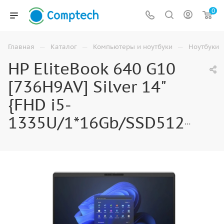
0
—
—
—
Главная
Каталог
Компьютеры и ноутбуки
Ноутбуки
HP EliteBook 640 G10
[736H9AV] Silver 14"
{FHD i5-
1335U/1*16Gb/SSD512Gb/DOS}