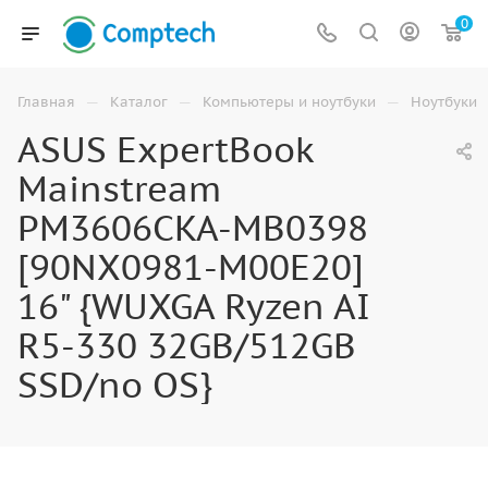
0
—
—
—
Главная
Каталог
Компьютеры и ноутбуки
Ноутбуки
ASUS ExpertBook
Mainstream
PM3606CKA-MB0398
[90NX0981-M00E20]
16" {WUXGA Ryzen AI
R5-330 32GB/512GB
SSD/no OS}