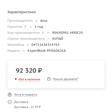
Характеристики
Производитель
—
Asus
Гарантия
—
1 год
?
Код производителя
—
90NX0981-M00E20
?
Страна производитель
—
КИТАЙ
ШтрихКод
—
04711636314763
Модель
—
ExpertBook PM3606CKA
92 320
₽
Нашли дешевле?
Нет в наличии
Хочу в подарок
Доставка
Доставка - от 59 ₽