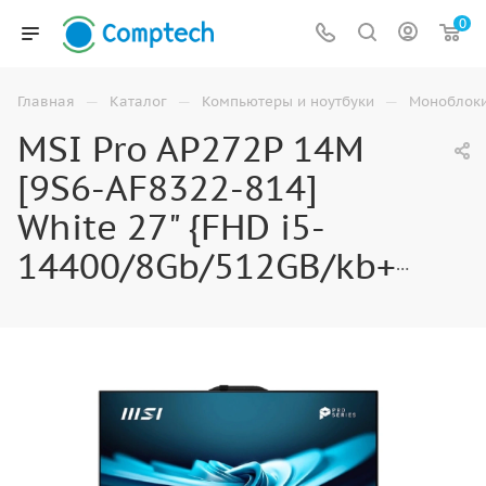
0
—
—
—
Главная
Каталог
Компьютеры и ноутбуки
Моноблок
MSI Pro AP272P 14M
[9S6-AF8322-814]
White 27" {FHD i5-
14400/8Gb/512GB/kb+m/noOS}