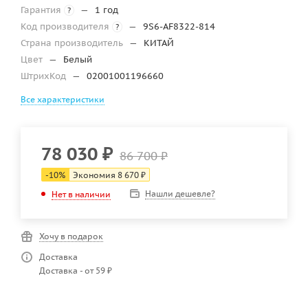
Гарантия
—
1 год
?
Код производителя
—
9S6-AF8322-814
?
Страна производитель
—
КИТАЙ
Цвет
—
Белый
ШтрихКод
—
02001001196660
Все характеристики
78 030
₽
86 700
₽
-
10
%
Экономия
8 670
₽
Нашли дешевле?
Нет в наличии
Хочу в подарок
Доставка
Доставка - от 59 ₽