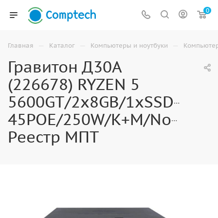
0
—
—
—
Главная
Каталог
Компьютеры и ноутбуки
Компьюте
Гравитон Д30А
(226678) RYZEN 5
5600GT/2x8GB/1xSSD512GB
45POE/250W/K+M/NoOS/
Реестр МПТ