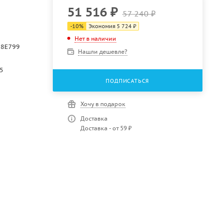
51 516
₽
57 240
₽
-
10
%
Экономия
5 724
₽
Нет в наличии
38E799
Нашли дешевле?
5
ПОДПИСАТЬСЯ
Хочу в подарок
Доставка
Доставка - от 59 ₽