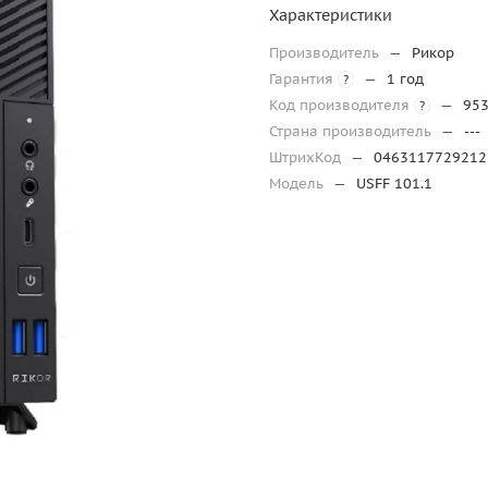
Характеристики
Производитель
—
Рикор
Гарантия
—
1 год
?
Код производителя
—
95
?
Страна производитель
—
---
ШтрихКод
—
0463117729212
Модель
—
USFF 101.1