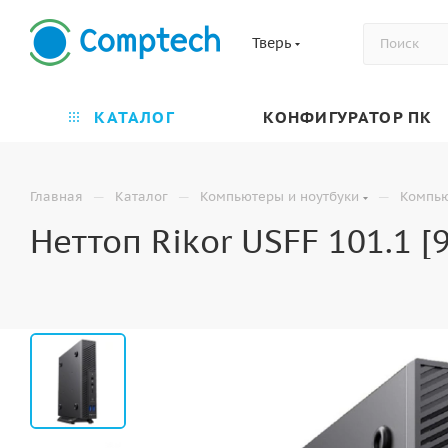
Тверь
КАТАЛОГ
КОНФИГУРАТОР ПК
—
—
—
Главная
Каталог
Компьютеры и ноутбуки
Компь
Неттоп Rikor USFF 101.1 