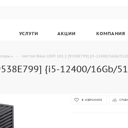
УСЛУГИ
АКЦИИ
КОМПАНИЯ
—
ютеры
Неттоп Rikor USFF 101.1 [9538E799] {i5-12400/16Gb/512
[9538E799] {i5-12400/16Gb/5
В ИЗБРАННОЕ
СРАВ