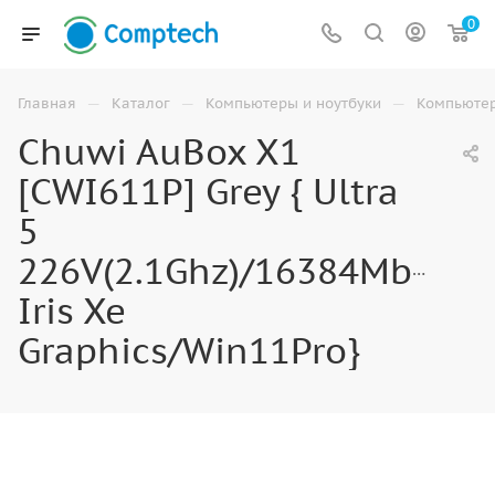
0
—
—
—
Главная
Каталог
Компьютеры и ноутбуки
Компьюте
Chuwi AuBox X1
[CWI611P] Grey { Ultra
5
226V(2.1Ghz)/16384Mb/512
Iris Xe
Graphics/Win11Pro}