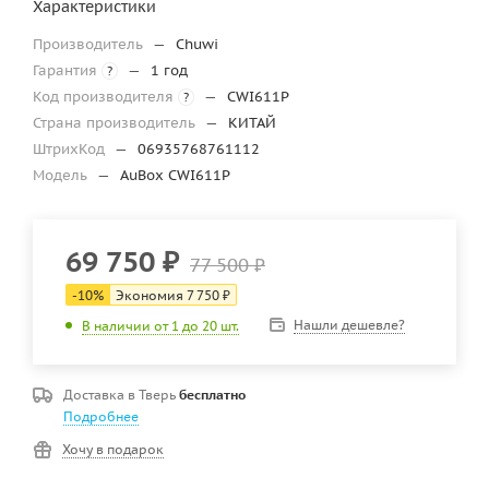
Характеристики
Производитель
—
Chuwi
Гарантия
—
1 год
?
Код производителя
—
CWI611P
?
Страна производитель
—
КИТАЙ
ШтрихКод
—
06935768761112
Модель
—
AuBox CWI611P
69 750
₽
77 500
₽
-
10
%
Экономия
7 750
₽
Нашли дешевле?
В наличии от 1 до 20 шт.
Доставка в
Тверь
бесплатно
Подробнее
Хочу в подарок