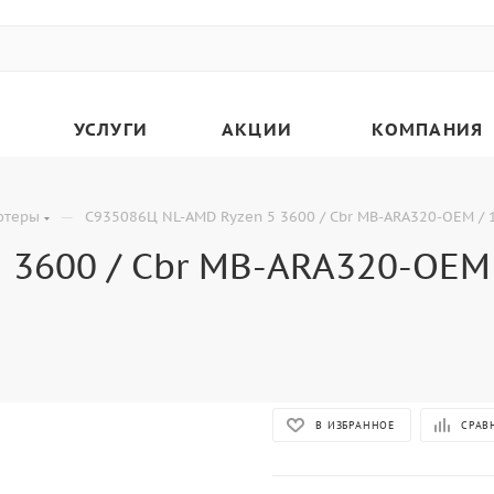
УСЛУГИ
АКЦИИ
КОМПАНИЯ
—
ютеры
C935086Ц NL-AMD Ryzen 5 3600 / Cbr MB-ARA320-OEM / 
3600 / Cbr MB-ARA320-OEM /
В ИЗБРАННОЕ
СРАВ