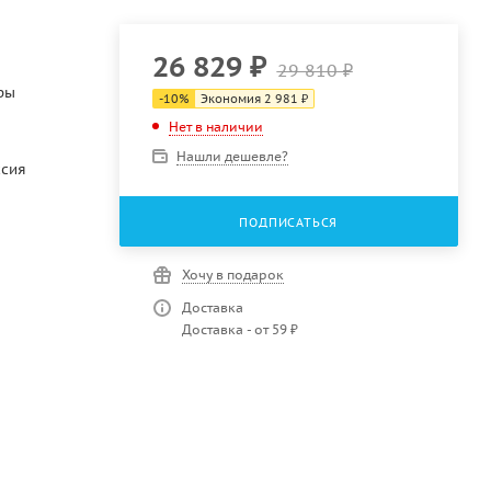
26 829
₽
29 810
₽
ры
-
10
%
Экономия
2 981
₽
Нет в наличии
Нашли дешевле?
ссия
ПОДПИСАТЬСЯ
Хочу в подарок
Доставка
Доставка - от 59 ₽