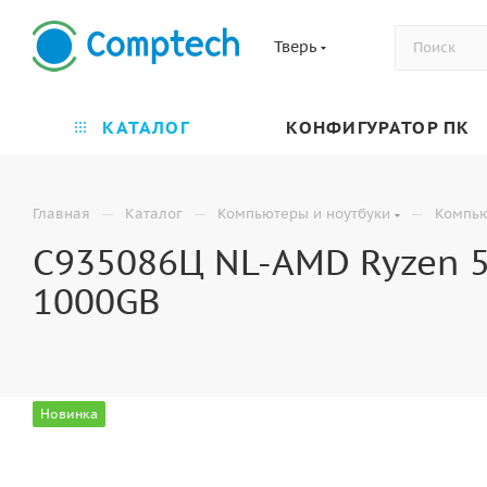
Тверь
КАТАЛОГ
КОНФИГУРАТОР ПК
—
—
—
Главная
Каталог
Компьютеры и ноутбуки
Компь
C935086Ц NL-AMD Ryzen 5 
1000GB
Новинка