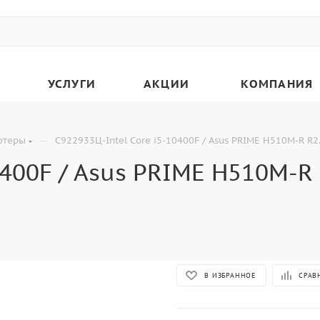
УСЛУГИ
АКЦИИ
КОМПАНИЯ
—
ютеры
C922933Ц-Intel Core i5-10400F / Asus PRIME H510M-R R2
400F / Asus PRIME H510M-R R
В ИЗБРАННОЕ
СРАВ