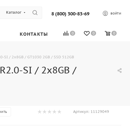
Каталог
8 (800) 300-83-69
ВОЙТИ
КОНТАКТЫ
0
0
0
.0-SI / 2x8GB / GT1030 2GB / SSD 512GB
2.0-SI / 2x8GB /
Артикул:
11129049
НИТЬ