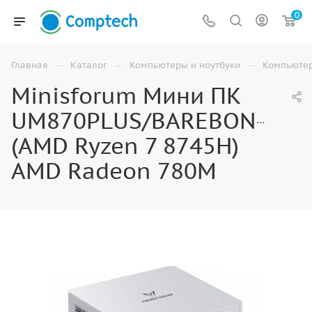
0
—
—
—
Главная
Каталог
Компьютеры и ноутбуки
Компьюте
Minisforum Мини ПК
UM870PLUS/BAREBONE
(AMD Ryzen 7 8745H)
AMD Radeon 780M