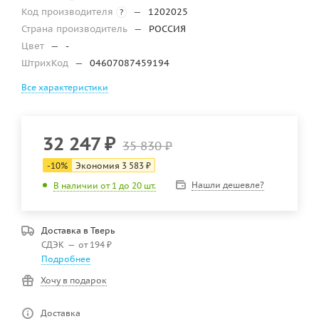
Код производителя
—
1202025
?
Страна производитель
—
РОССИЯ
Цвет
—
-
ШтрихКод
—
04607087459194
Все характеристики
32 247
₽
35 830
₽
-
10
%
Экономия
3 583
₽
Нашли дешевле?
В наличии от 1 до 20 шт.
Доставка в
Тверь
СДЭК
—
от 194 ₽
Подробнее
Хочу в подарок
Доставка