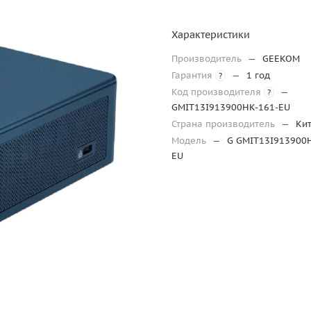
Характеристики
Производитель
—
GEEKOM
Гарантия
—
1 год
?
Код производителя
—
?
GMIT13I913900HK-161-EU
Страна производитель
—
Ки
Модель
—
G GMIT13I913900
EU