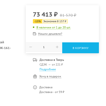
73 413
₽
81 570
₽
-
10
%
Экономия
8 157
₽
В наличии от 1 до 20 шт.
Нашли дешевле?
тай
HK-161-
В КОРЗИНУ
Доставка в
Тверь
СДЭК
—
от 221 ₽
Подробнее
Хочу в подарок
Доставка
Доставка - от 59 ₽