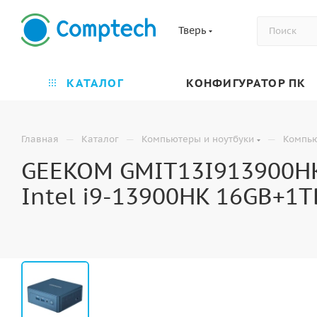
Тверь
КАТАЛОГ
КОНФИГУРАТОР ПК
—
—
—
Главная
Каталог
Компьютеры и ноутбуки
Компь
GEEKOM GMIT13I913900HK-
Intel i9-13900HK 16GB+1T