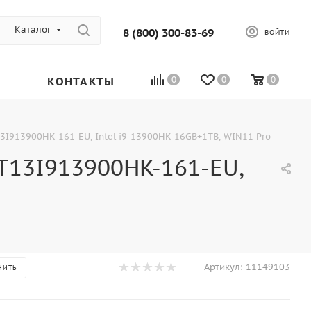
Каталог
8 (800) 300-83-69
ВОЙТИ
КОНТАКТЫ
0
0
0
I913900HK-161-EU, Intel i9-13900HK 16GB+1TB, WIN11 Pro
T13I913900HK-161-EU,
Артикул:
11149103
НИТЬ