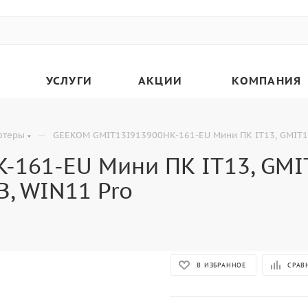
УСЛУГИ
АКЦИИ
КОМПАНИЯ
—
ютеры
GEEKOM GMIT13I913900HK-161-EU Мини ПК IT13, GMIT13
161-EU Мини ПК IT13, GMI
B, WIN11 Pro
В ИЗБРАННОЕ
СРАВ