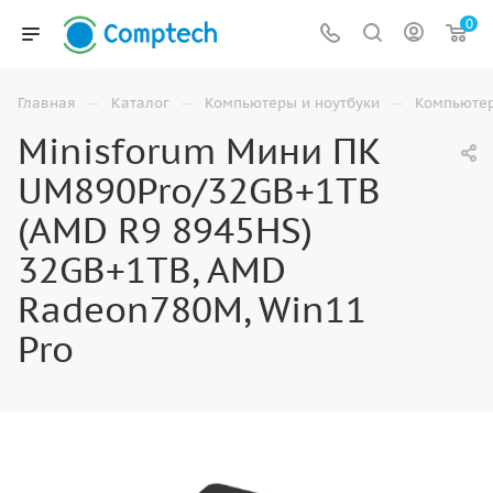
0
—
—
—
Главная
Каталог
Компьютеры и ноутбуки
Компьюте
Minisforum Мини ПК
UM890Pro/32GB+1TB
(AMD R9 8945HS)
32GB+1TB, AMD
Radeon780M, Win11
Pro