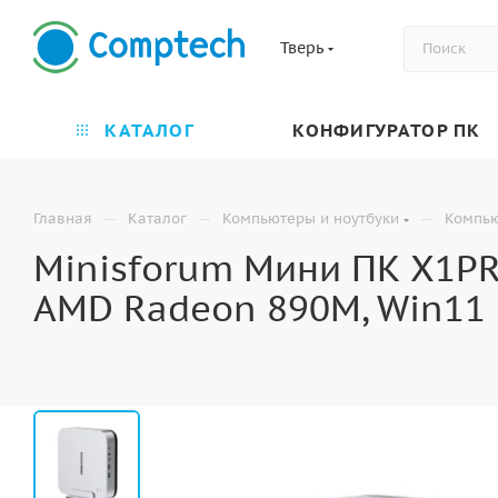
Тверь
КАТАЛОГ
КОНФИГУРАТОР ПК
—
—
—
Главная
Каталог
Компьютеры и ноутбуки
Компь
Minisforum Мини ПК X1PR
AMD Radeon 890M, Win11 