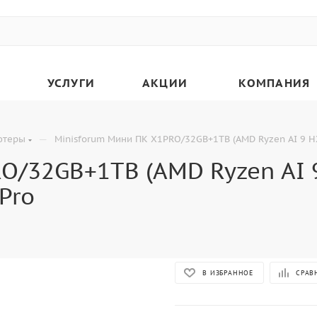
УСЛУГИ
АКЦИИ
КОМПАНИЯ
—
ютеры
Minisforum Мини ПК X1PRO/32GB+1TB (AMD Ryzen AI 9 H
O/32GB+1TB (AMD Ryzen AI 9
Pro
В ИЗБРАННОЕ
СРАВ