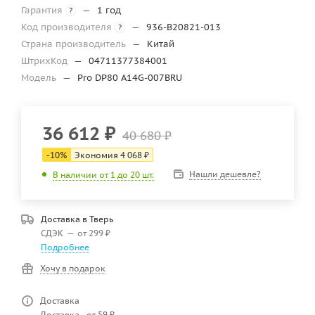
Гарантия
—
1 год
?
Код производителя
—
936-B20821-013
?
Страна производитель
—
Китай
ШтрихКод
—
04711377384001
Модель
—
Pro DP80 A14G-007BRU
36 612
₽
40 680
₽
-
10
%
Экономия
4 068
₽
Нашли дешевле?
В наличии от 1 до 20 шт.
Доставка в
Тверь
СДЭК
—
от 299 ₽
Подробнее
Хочу в подарок
Доставка
Доставка - от 59 ₽