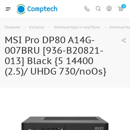
0
—
—
—
Главная
Каталог
Компьютеры и ноутбуки
Компьюте
MSI Pro DP80 A14G-
007BRU [936-B20821-
013] Black {5 14400
(2.5)/ UHDG 730/noOs}