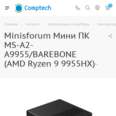
0
—
—
—
Главная
Каталог
Компьютеры и ноутбуки
Компьюте
Minisforum Мини ПК
MS-A2-
A9955/BAREBONE
(AMD Ryzen 9 9955HX) AMD Radeon