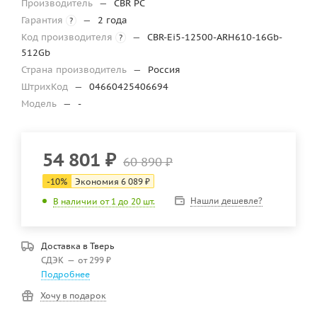
Производитель
—
CBR PC
Гарантия
—
2 года
?
Код производителя
—
CBR-Ei5-12500-ARH610-16Gb-
?
512Gb
Страна производитель
—
Россия
ШтрихКод
—
04660425406694
Модель
—
-
54 801
₽
60 890
₽
-
10
%
Экономия
6 089
₽
Нашли дешевле?
В наличии от 1 до 20 шт.
Доставка в
Тверь
СДЭК
—
от 299 ₽
Подробнее
Хочу в подарок