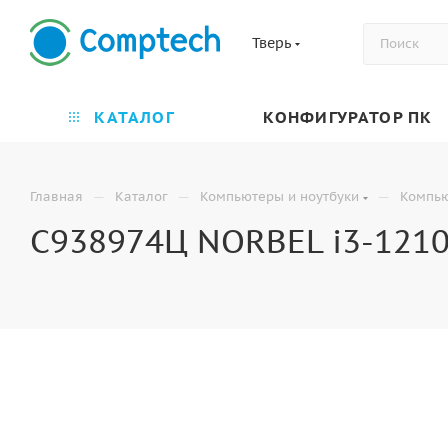
Тверь
КАТАЛОГ
КОНФИГУРАТОР ПК
—
—
—
Главная
Каталог
Компьютеры и ноутбуки
Компь
C938974Ц NORBEL i3-12100