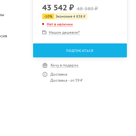
43 542
₽
48 380
₽
ры
-
10
%
Экономия
4 838
₽
Нет в наличии
Нашли дешевле?
ссия
ПОДПИСАТЬСЯ
Хочу в подарок
Доставка
Доставка - от 59 ₽