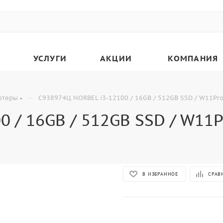
УСЛУГИ
АКЦИИ
КОМПАНИЯ
—
ютеры
C938974Ц NORBEL i3-12100 / 16GB / 512GB SSD / W11Pr
 / 16GB / 512GB SSD / W11P
В ИЗБРАННОЕ
СРАВ