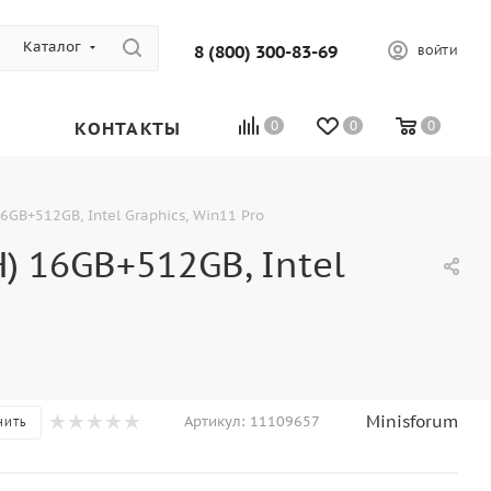
Каталог
8 (800) 300-83-69
ВОЙТИ
КОНТАКТЫ
0
0
0
GB+512GB, Intel Graphics, Win11 Pro
) 16GB+512GB, Intel
Minisforum
Артикул:
11109657
НИТЬ