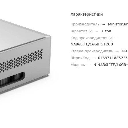
Характеристики
Производитель
—
Minisforu
Гарантия
—
1 год
?
Код производителя
—
?
NAB6LITE/16GB+512GB
Страна производитель
—
КИ
ШтрихКод
—
0489711883225
Модель
—
N NAB6LITE/16GB