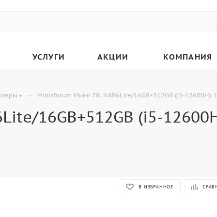
УСЛУГИ
АКЦИИ
КОМПАНИЯ
—
ютеры
Minisforum Мини ПК NAB6Lite/16GB+512GB (i5-12600H) 16
ite/16GB+512GB (i5-12600H
В ИЗБРАННОЕ
СРАВ