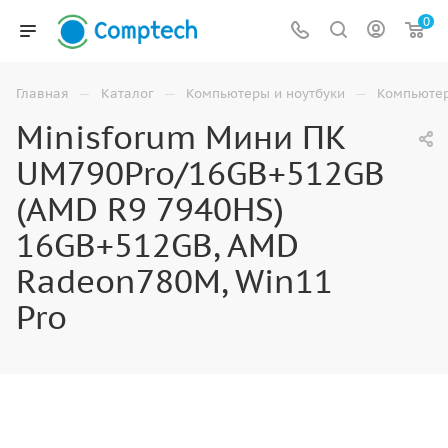
0
—
—
—
Главная
Каталог
Компьютеры и ноутбуки
Компьюте
Minisforum Мини ПК
UM790Pro/16GB+512GB
(AMD R9 7940HS)
16GB+512GB, AMD
Radeon780M, Win11
Pro