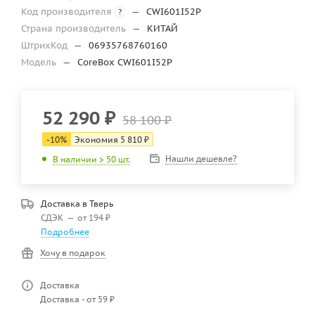
Код производителя
—
CWI601I52P
?
Страна производитель
—
КИТАЙ
ШтрихКод
—
06935768760160
Модель
—
CoreBox CWI601I52P
52 290
₽
58 100
₽
-
10
%
Экономия
5 810
₽
Нашли дешевле?
В наличии > 50 шт.
Доставка в
Тверь
СДЭК
—
от 194 ₽
Подробнее
Хочу в подарок
Доставка
Доставка - от 59 ₽