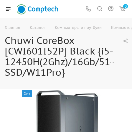
0
—
—
—
Главная
Каталог
Компьютеры и ноутбуки
Компьюте
Chuwi CoreBox
[CWI601I52P] Black {i5-
12450H(2Ghz)/16Gb/512GB
SSD/W11Pro}
Хит