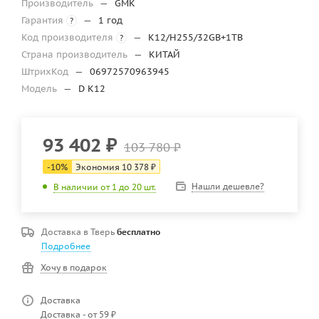
Производитель
—
GMK
Гарантия
—
1 год
?
Код производителя
—
K12/H255/32GB+1TB
?
Страна производитель
—
КИТАЙ
ШтрихКод
—
06972570963945
Модель
—
D K12
93 402
₽
103 780
₽
-
10
%
Экономия
10 378
₽
Нашли дешевле?
В наличии от 1 до 20 шт.
Доставка в
Тверь
бесплатно
Подробнее
Хочу в подарок
Доставка
Доставка - от 59 ₽