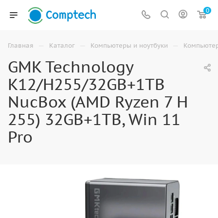
0
—
—
—
Главная
Каталог
Компьютеры и ноутбуки
Компьюте
GMK Technology
K12/H255/32GB+1TB
NucBox (AMD Ryzen 7 H
255) 32GB+1TB, Win 11
Pro