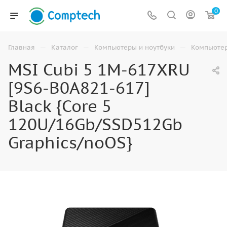
0
—
—
—
Главная
Каталог
Компьютеры и ноутбуки
Компьюте
MSI Cubi 5 1M-617XRU
[9S6-B0A821-617]
Black {Core 5
120U/16Gb/SSD512Gb
Graphics/noOS}