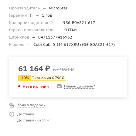
Производитель
—
MicroStar
Гарантия
—
1 год
?
Код производителя
—
9S6-B0A821-617
?
Страна производитель
—
КИТАЙ
ШтрихКод
—
04711377416962
Модель
—
Cubi Cubi 5 1M-617XRU (9S6-B0A821-617)
61 164
₽
67 960
₽
-
10
%
Экономия
6 796
₽
Нашли дешевле?
Нет в наличии
Хочу в подарок
Доставка
Доставка - от 59 ₽