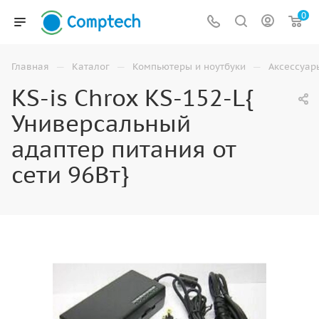
0
—
—
—
Главная
Каталог
Компьютеры и ноутбуки
Аксессуар
KS-is Chrox KS-152-L{
Универсальный
адаптер питания от
сети 96Вт}