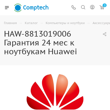
0
—
—
—
Главная
Каталог
Компьютеры и ноутбуки
Аксессуар
HAW-8813019006
Гарантия 24 мес к
ноутбукам Huawei