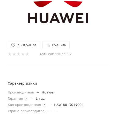
В ИЗБРАННОЕ
СРАВНИТЬ
Артикул:
11033892
Характеристики
Производитель
—
Huawei
Гарантия
—
1 год
?
Код производителя
—
HAW-8813019006
?
Страна производитель
—
---