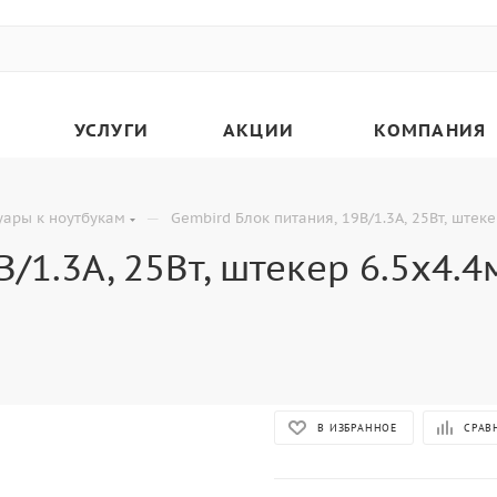
УСЛУГИ
АКЦИИ
КОМПАНИЯ
—
уары к ноутбукам
Gembird Блок питания, 19В/1.3А, 25Вт, штек
В/1.3А, 25Вт, штекер 6.5х4.
В ИЗБРАННОЕ
СРАВ