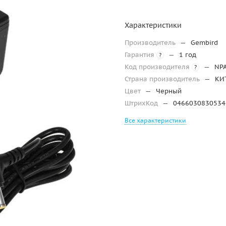
Характеристики
Производитель
—
Gembird
Гарантия
—
1 год
?
Код производителя
—
NP
?
Страна производитель
—
КИ
Цвет
—
Черный
ШтрихКод
—
0466030830534
Все характеристики