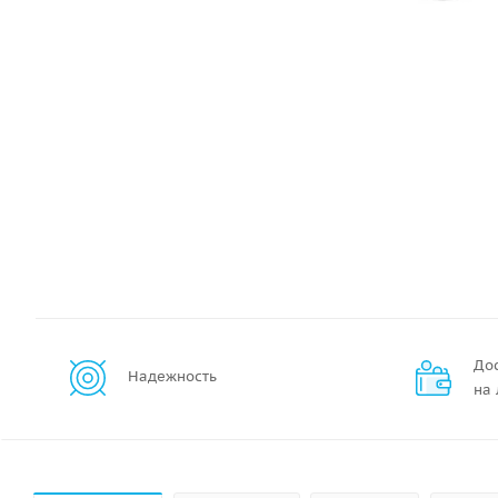
До
Надежность
на