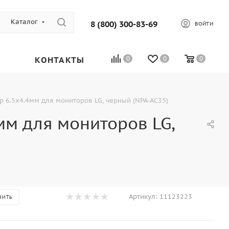
Каталог
8 (800) 300-83-69
ВОЙТИ
КОНТАКТЫ
0
0
0
ер 6.5х4.4мм для мониторов LG, черный (NPA-AC35)
4мм для мониторов LG,
Артикул:
11123223
НИТЬ