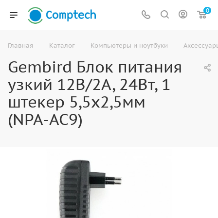
0
—
—
—
Главная
Каталог
Компьютеры и ноутбуки
Аксессуар
Gembird Блок питания
узкий 12В/2А, 24Вт, 1
штекер 5,5х2,5мм
(NPA-AC9)