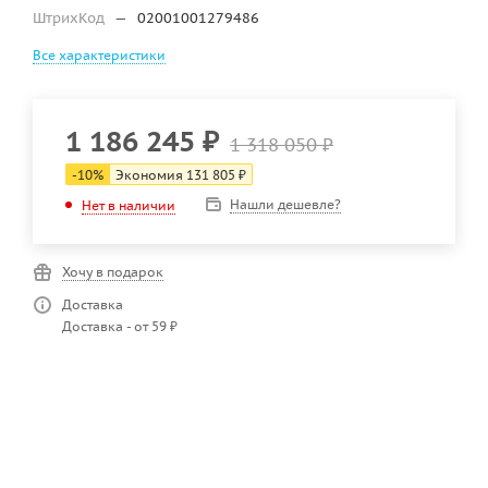
ШтрихКод
—
02001001279486
Все характеристики
1 186 245
₽
1 318 050
₽
-
10
%
Экономия
131 805
₽
Нашли дешевле?
Нет в наличии
Хочу в подарок
Доставка
Доставка - от 59 ₽