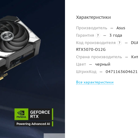
Характеристики
Производитель
—
Asus
Гарантия
—
3 года
?
Код производителя
—
DUA
?
RTX5070-O12G
Страна производитель
—
Ки
Цвет
—
черный
ШтрихКод
—
0471163604621
Все характеристики