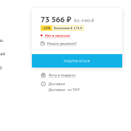
73 566
₽
81 740
₽
-
10
%
Экономия
8 174
₽
Нет в наличии
L-
Нашли дешевле?
тай
ПОДПИСАТЬСЯ
3
Хочу в подарок
Доставка
Доставка - от 59 ₽