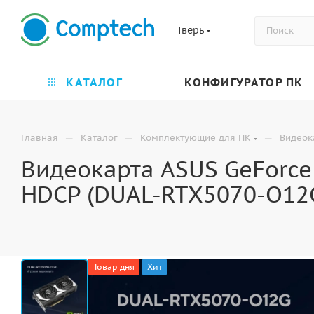
Тверь
КАТАЛОГ
КОНФИГУРАТОР ПК
—
—
—
Главная
Каталог
Комплектующие для ПК
Видеок
Видеокарта ASUS GeForce
HDCP (DUAL-RTX5070-O12G
Товар дня
Хит