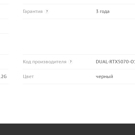
Гарантия
3 года
?
Код производителя
DUAL-RTX5070-O
?
12G
Цвет
черный