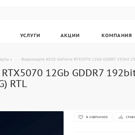
УСЛУГИ
АКЦИИ
КОМПАНИЯ
—
арты
Видеокарта ASUS GeForce RTX5070 12Gb GDDR7 192bit 2
 RTX5070 12Gb GDDR7 192bi
) RTL
В ИЗБРАННОЕ
СРАВ