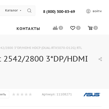
Каталог
8 (800) 300-83-69
ВОЙТИ
КОНТАКТЫ
0
0
0
542/2800 3*DP/HDMI HDCP (DUAL-RTX5070-O12G) RTL
t 2542/2800 3*DP/HDMI
Артикул:
11108271
НИТЬ