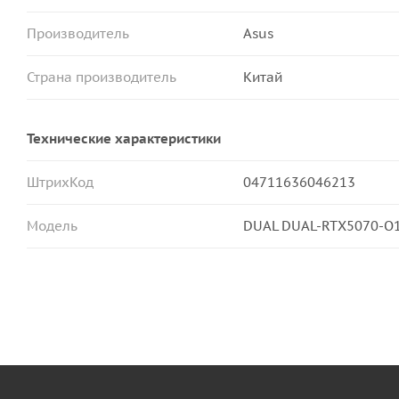
Производитель
Asus
Страна производитель
Китай
Технические характеристики
ШтрихКод
04711636046213
Модель
DUAL DUAL-RTX5070-O