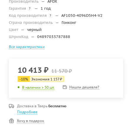
Производитель
—
AFOX
Гарантия
—
1 год
?
Код производителя
—
AF1050-4096D5H4-V2
?
Страна производитель
—
Гонконг
Цвет
—
черный
ШтрихКод
—
04897033787888
Все характеристики
10 413
₽
11 570
₽
-
10
%
Экономия
1 157
₽
Нашли дешевле?
В наличии > 50 шт.
Доставка в
Тверь
бесплатно
Подробнее
Хочу в подарок