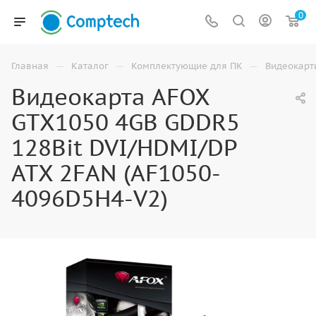
0
—
—
—
Главная
Каталог
Комплектующие для ПК
Видеокарт
Видеокарта AFOX
GTX1050 4GB GDDR5
128Bit DVI/HDMI/DP
ATX 2FAN (AF1050-
4096D5H4-V2)