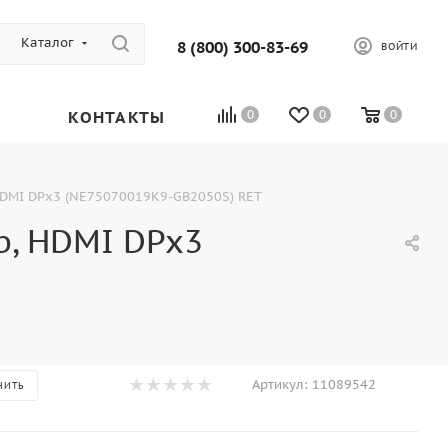
Каталог
8 (800) 300-83-69
ВОЙТИ
КОНТАКТЫ
0
0
0
 HDMI DPx3 (NE75070019K9-GB2050S) RET
b, HDMI DPx3
Артикул:
11089542
НИТЬ