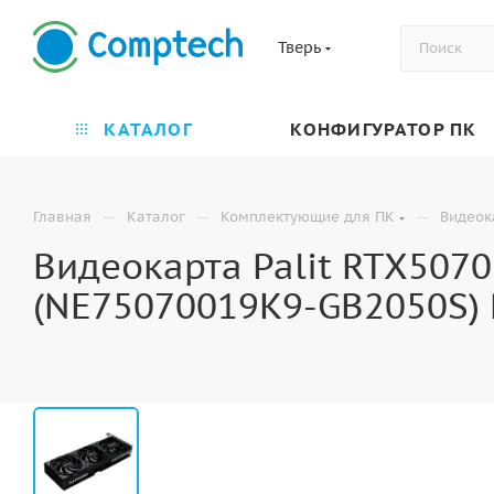
Тверь
КАТАЛОГ
КОНФИГУРАТОР ПК
—
—
—
Главная
Каталог
Комплектующие для ПК
Видеок
Видеокарта Palit RTX507
(NE75070019K9-GB2050S)