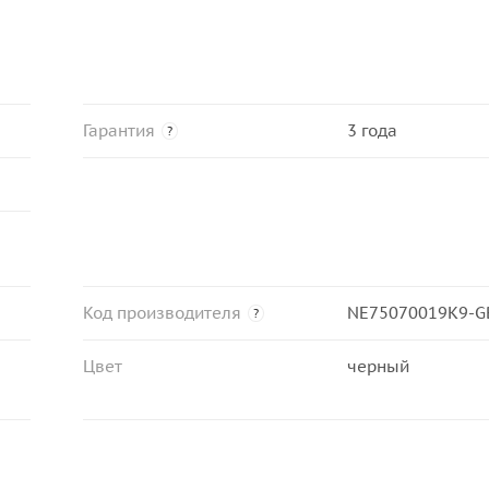
Гарантия
3 года
?
Код производителя
NE75070019K9-G
?
Цвет
черный