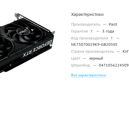
Характеристики
Производитель
—
Palit
Гарантия
—
3 года
?
Код производителя
—
?
NE75070019K9-GB2050S
Страна производитель
—
КИ
Цвет
—
черный
ШтрихКод
—
0471056224509
Все характеристики