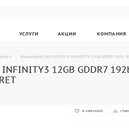
УСЛУГИ
АКЦИИ
КОМПАНИЯ
—
арты
Видеокарта Palit RTX5070 INFINITY3 12GB GDDR7 192b,
0 INFINITY3 12GB GDDR7 192
 RET
В ИЗБРАННОЕ
СРАВ