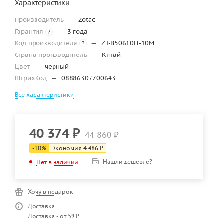
Характеристики
Производитель
—
Zotac
Гарантия
—
3 года
?
Код производителя
—
ZT-B50610H-10M
?
Страна производитель
—
Китай
Цвет
—
черный
ШтрихКод
—
08886307700643
Все характеристики
40 374
₽
44 860
₽
-
10
%
Экономия
4 486
₽
Нашли дешевле?
Нет в наличии
Хочу в подарок
Доставка
Доставка - от 59 ₽