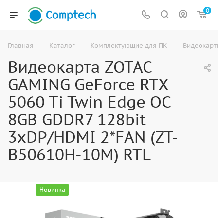
0
—
—
—
Главная
Каталог
Комплектующие для ПК
Видеокарт
Видеокарта ZOTAC
GAMING GeForce RTX
5060 Ti Twin Edge OC
8GB GDDR7 128bit
3xDP/HDMI 2*FAN (ZT-
B50610H-10M) RTL
Новинка