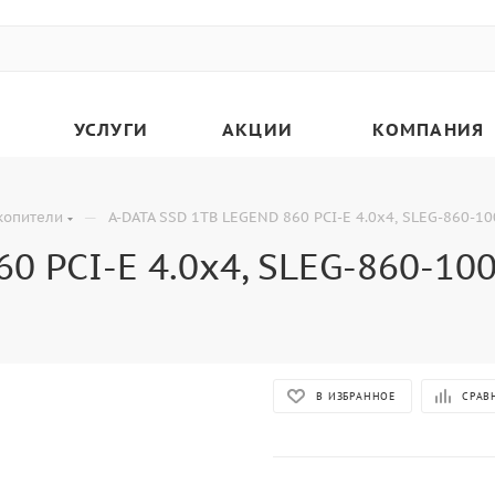
УСЛУГИ
АКЦИИ
КОМПАНИЯ
—
копители
A-DATA SSD 1TB LEGEND 860 PCI-E 4.0x4, SLEG-860-1
0 PCI-E 4.0x4, SLEG-860-10
В ИЗБРАННОЕ
СРАВ