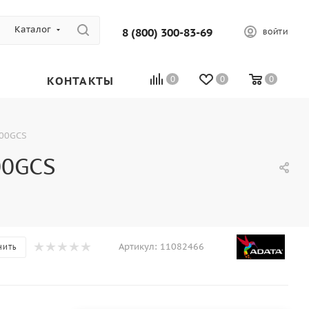
Каталог
8 (800) 300-83-69
ВОЙТИ
КОНТАКТЫ
0
0
0
000GCS
00GCS
Артикул:
11082466
НИТЬ