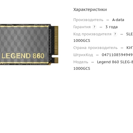
Характеристики
Производитель
—
A-data
Гарантия
—
3 года
?
Код производителя
—
SLE
?
1000GCS
Страна производитель
—
КИ
ШтрихКод
—
0471108594949
Модель
—
Legend 860 SLEG-
1000GCS