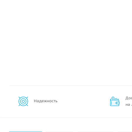
До
Надежность
на