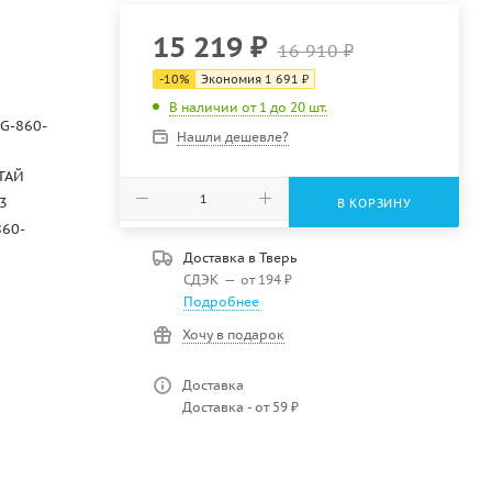
15 219
₽
16 910
₽
-
10
%
Экономия
1 691
₽
В наличии от 1 до 20 шт.
G-860-
Нашли дешевле?
ТАЙ
3
В КОРЗИНУ
860-
Доставка в
Тверь
СДЭК
—
от 194 ₽
Подробнее
Хочу в подарок
Доставка
Доставка - от 59 ₽