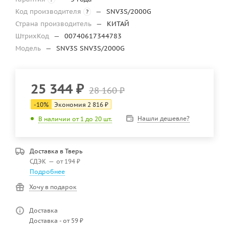
Код производителя
—
SNV3S/2000G
?
Страна производитель
—
КИТАЙ
ШтрихКод
—
00740617344783
Модель
—
SNV3S SNV3S/2000G
25 344
₽
28 160
₽
-
10
%
Экономия
2 816
₽
Нашли дешевле?
В наличии от 1 до 20 шт.
Доставка в
Тверь
СДЭК
—
от 194 ₽
Подробнее
Хочу в подарок
Доставка
Доставка - от 59 ₽