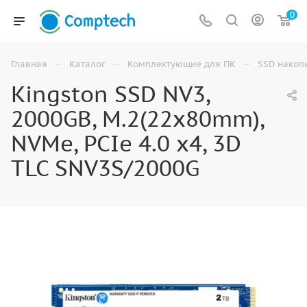
0
—
—
—
Главная
Каталог
Комплектующие для ПК
SSD накоп
Kingston SSD NV3,
2000GB, M.2(22x80mm),
NVMe, PCIe 4.0 x4, 3D
TLC SNV3S/2000G