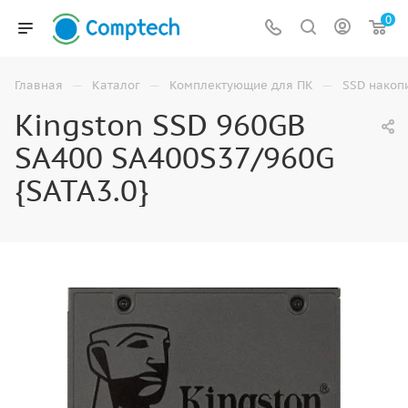
0
—
—
—
Главная
Каталог
Комплектующие для ПК
SSD накоп
Kingston SSD 960GB
SA400 SA400S37/960G
{SATA3.0}