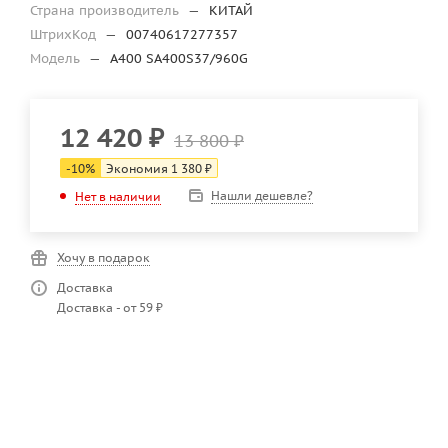
Страна производитель
—
КИТАЙ
ШтрихКод
—
00740617277357
Модель
—
A400 SA400S37/960G
12 420
₽
13 800
₽
-
10
%
Экономия
1 380
₽
Нашли дешевле?
Нет в наличии
Хочу в подарок
Доставка
Доставка - от 59 ₽