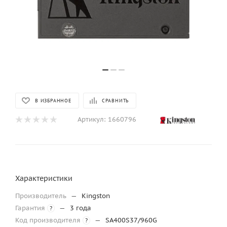
В ИЗБРАННОЕ
СРАВНИТЬ
Артикул:
1660796
Характеристики
Производитель
—
Kingston
Гарантия
—
3 года
?
Код производителя
—
SA400S37/960G
?