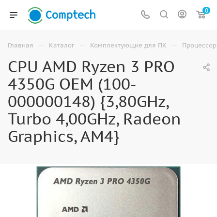
0
—
—
—
Главная
Каталог
Комплектующие для ПК
Процессо
CPU AMD Ryzen 3 PRO
4350G OEM (100-
000000148) {3,80GHz,
Turbo 4,00GHz, Radeon
Graphics, AM4}