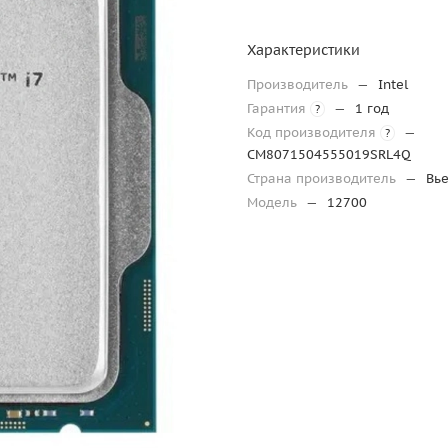
Характеристики
Производитель
—
Intel
Гарантия
—
1 год
?
Код производителя
—
?
CM8071504555019SRL4Q
Страна производитель
—
Вь
Модель
—
12700