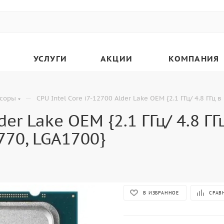
УСЛУГИ
АКЦИИ
КОМПАНИЯ
—
соры
CPU Intel Core i7-12700 Alder Lake OEM {2.1 ГГц/ 4.8 ГГц
der Lake OEM {2.1 ГГц/ 4.8 Г
770, LGA1700}
В ИЗБРАННОЕ
СРАВ