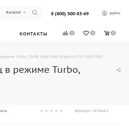
Каталог
8 (800) 300-83-69
ВОЙТИ
КОНТАКТЫ
0
0
0
 в режиме Turbo, 25MB, Intel UHD Graphics 770, LGA1700}
Гц в режиме Turbo,
Артикул:
1876663
НИТЬ