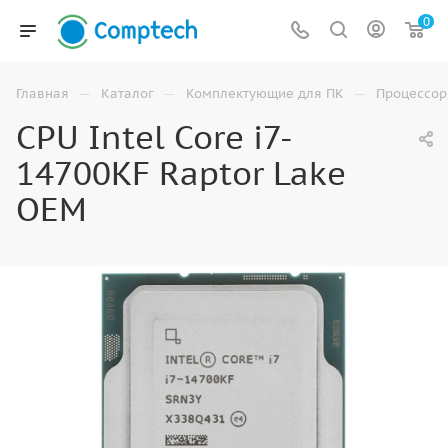
0
—
—
—
Главная
Каталог
Комплектующие для ПК
Процессо
CPU Intel Core i7-
14700KF Raptor Lake
OEM