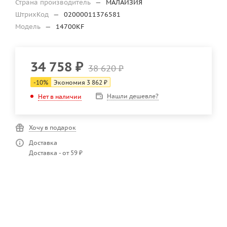
Страна производитель
—
МАЛАЙЗИЯ
ШтрихКод
—
02000011376581
Модель
—
14700KF
34 758
₽
38 620
₽
-
10
%
Экономия
3 862
₽
Нашли дешевле?
Нет в наличии
Хочу в подарок
Доставка
Доставка - от 59 ₽