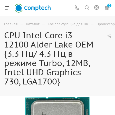
0
—
—
—
Главная
Каталог
Комплектующие для ПК
Процессо
CPU Intel Core i3-
12100 Alder Lake OEM
{3.3 ГГц/ 4.3 ГГц в
режиме Turbo, 12MB,
Intel UHD Graphics
730, LGA1700}