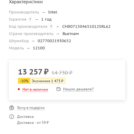
Характеристики
Производитель
—
Intel
Гарантия
—
1 год
?
Код производителя
—
CM8071504651012SRL62
?
Страна производитель
—
Вьетнам
ШтрихКод
—
02770021930652
Модель
—
12100
13 257
₽
14 730
₽
-
10
%
Экономия
1 473
₽
Нашли дешевле?
Нет в наличии
Хочу в подарок
Доставка
Доставка - от 59 ₽