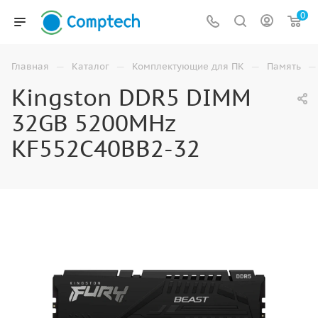
0
—
—
—
—
Главная
Каталог
Комплектующие для ПК
Память
Kingston DDR5 DIMM
32GB 5200MHz
KF552C40BB2-32