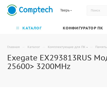
Тверь
КАТАЛОГ
КОНФИГУРАТОР ПК
—
—
—
Главная
Каталог
Комплектующие для ПК
Память
Exegate EX293813RUS Мод
25600> 3200MHz