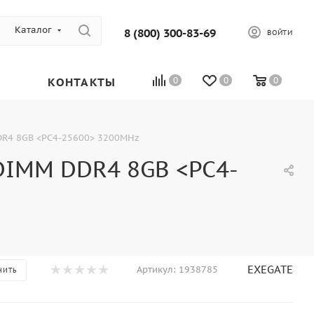
Каталог
8 (800) 300-83-69
ВОЙТИ
КОНТАКТЫ
0
0
0
DR4 8GB <PC4-25600> 3200MHz
DIMM DDR4 8GB <PC4-
EXEGATE
Артикул:
1938785
НИТЬ