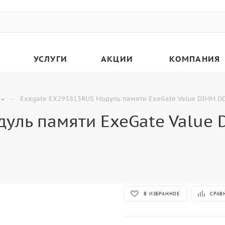
УСЛУГИ
АКЦИИ
КОМПАНИЯ
—
Exegate EX293813RUS Модуль памяти ExeGate Value DIMM D
уль памяти ExeGate Value 
В ИЗБРАННОЕ
СРАВ