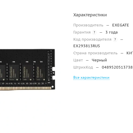
Характеристики
Производитель
—
EXEGATE
Гарантия
—
3 года
?
Код производителя
—
?
EX293813RUS
Страна производитель
—
КИ
Цвет
—
Черный
ШтрихКод
—
0489520513738
Все характеристики