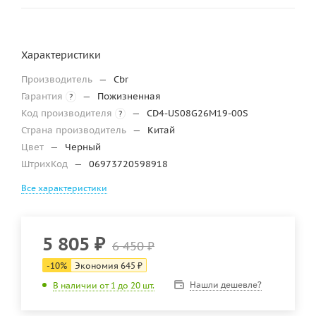
Характеристики
Производитель
—
Cbr
Гарантия
—
Пожизненная
?
Код производителя
—
CD4-US08G26M19-00S
?
Страна производитель
—
Китай
Цвет
—
Черный
ШтрихКод
—
06973720598918
Все характеристики
5 805
₽
6 450
₽
-
10
%
Экономия
645
₽
Нашли дешевле?
В наличии от 1 до 20 шт.