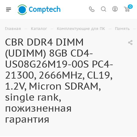
0
—
—
—
—
Главная
Каталог
Комплектующие для ПК
Память
CBR DDR4 DIMM
(UDIMM) 8GB CD4-
US08G26M19-00S PC4-
21300, 2666MHz, CL19,
1.2V, Micron SDRAM,
single rank,
пожизненная
гарантия