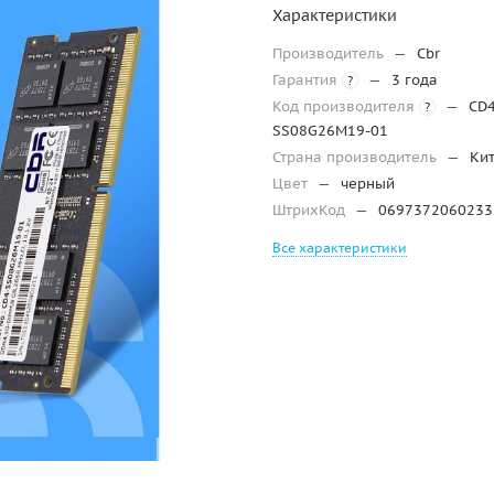
Характеристики
Производитель
—
Cbr
Гарантия
—
3 года
?
Код производителя
—
CD4
?
SS08G26M19-01
Страна производитель
—
Ки
Цвет
—
черный
ШтрихКод
—
0697372060233
Все характеристики