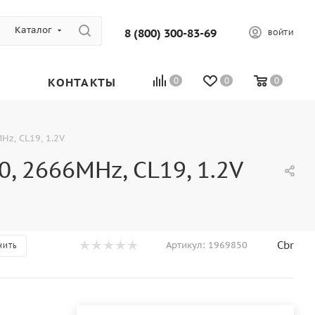
Каталог
8 (800) 300-83-69
ВОЙТИ
КОНТАКТЫ
0
0
0
z, CL19, 1.2V
 2666MHz, CL19, 1.2V
Cbr
Артикул:
1969850
НИТЬ