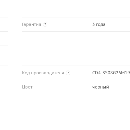
Гарантия
3 года
?
Код производителя
CD4-SS08G26M19
?
Цвет
черный