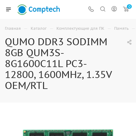
0
—
—
—
—
Главная
Каталог
Комплектующие для ПК
Память
QUMO DDR3 SODIMM
8GB QUM3S-
8G1600C11L PC3-
12800, 1600MHz, 1.35V
OEM/RTL