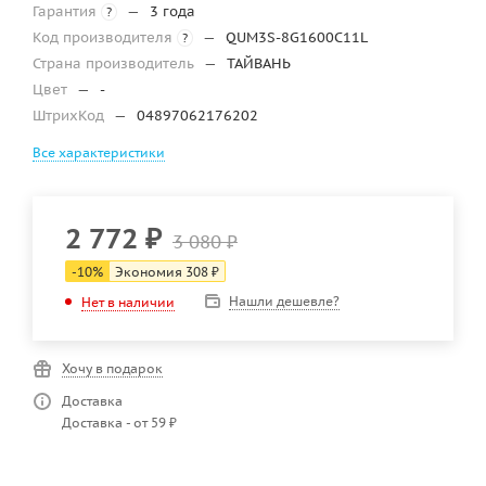
Гарантия
—
3 года
?
Код производителя
—
QUM3S-8G1600C11L
?
Страна производитель
—
ТАЙВАНЬ
Цвет
—
-
ШтрихКод
—
04897062176202
Все характеристики
2 772
₽
3 080
₽
-
10
%
Экономия
308
₽
Нашли дешевле?
Нет в наличии
Хочу в подарок
Доставка
Доставка - от 59 ₽