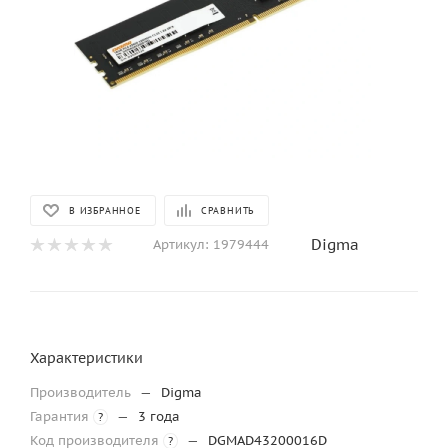
В ИЗБРАННОЕ
СРАВНИТЬ
Digma
Артикул:
1979444
Характеристики
Производитель
—
Digma
Гарантия
—
3 года
?
Код производителя
—
DGMAD43200016D
?