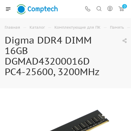
0
—
—
—
—
Главная
Каталог
Комплектующие для ПК
Память
Digma DDR4 DIMM
16GB
DGMAD43200016D
PC4-25600, 3200MHz