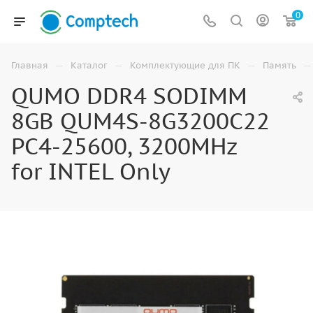
0
—
—
—
—
Главная
Каталог
Комплектующие для ПК
Память
QUMO DDR4 SODIMM
8GB QUM4S-8G3200C22
PC4-25600, 3200MHz
for INTEL Only