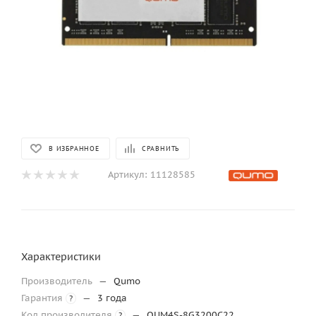
В ИЗБРАННОЕ
СРАВНИТЬ
Артикул:
11128585
Характеристики
Производитель
—
Qumo
Гарантия
—
3 года
?
Код производителя
—
QUM4S-8G3200C22
?