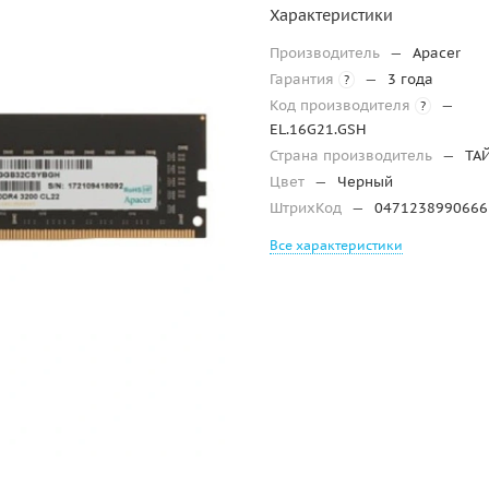
Характеристики
Производитель
—
Apacer
Гарантия
—
3 года
?
Код производителя
—
?
EL.16G21.GSH
Страна производитель
—
ТА
Цвет
—
Черный
ШтрихКод
—
0471238990666
Все характеристики