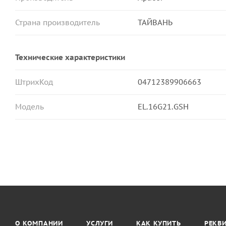
Страна производитель
ТАЙВАНЬ
Технические характеристики
ШтрихКод
04712389906663
Модель
EL.16G21.GSH
О КОМПАНИИ
УСЛУГИ
КАК КУПИТЬ
РЕКВ