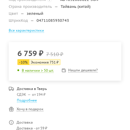
Страна производитель
—
Тайвань (китай)
Цвет
—
зеленый
ШтрихКод
—
04711085930743
Все характеристики
6 759
₽
7 510
₽
-
10
%
Экономия
751
₽
Нашли дешевле?
В наличии > 50 шт.
Доставка в
Тверь
СДЭК
—
от 194 ₽
Подробнее
Хочу в подарок
Доставка
Доставка - от 59 ₽