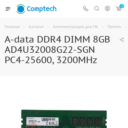
0
—
—
—
—
Главная
Каталог
Комплектующие для ПК
Память
A-data DDR4 DIMM 8GB
AD4U32008G22-SGN
PC4-25600, 3200MHz