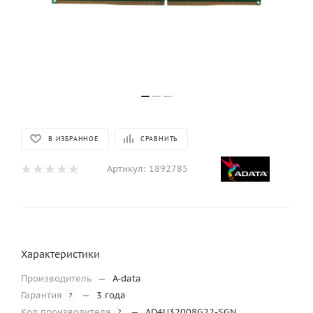
В ИЗБРАННОЕ
СРАВНИТЬ
Артикул:
1892785
Характеристики
Производитель
—
A-data
Гарантия
—
3 года
?
Код производителя
—
AD4U32008G22-SGN
?