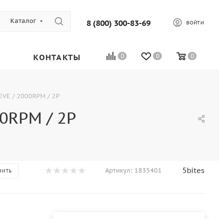
Каталог
8 (800) 300-83-69
ВОЙТИ
КОНТАКТЫ
0
0
0
EVE / 2000RPM / 2P
00RPM / 2P
5bites
Артикул:
1835401
НИТЬ