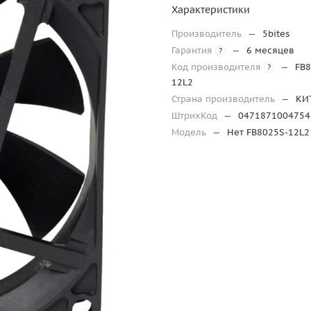
Характеристики
Производитель
—
5bites
Гарантия
—
6 месяцев
?
Код производителя
—
FB8
?
12L2
Страна производитель
—
КИ
ШтрихКод
—
0471871004754
Модель
—
Нет FB8025S-12L2