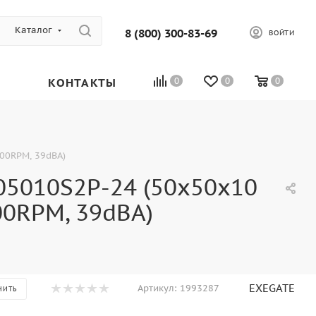
Каталог
8 (800) 300-83-69
ВОЙТИ
КОНТАКТЫ
0
0
0
00RPM, 39dBA)
05010S2P-24 (50x50x10
00RPM, 39dBA)
EXEGATE
Артикул:
1993287
НИТЬ