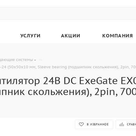
УСЛУГИ
АКЦИИ
КОМПАНИЯ
—
дающие системы
4 (50x50x10 мм, Sleeve bearing (подшипник скольжения), 2pin, 70
тилятор 24В DC ExeGate EX
ипник скольжения), 2pin, 70
В ИЗБРАННОЕ
СРАВ