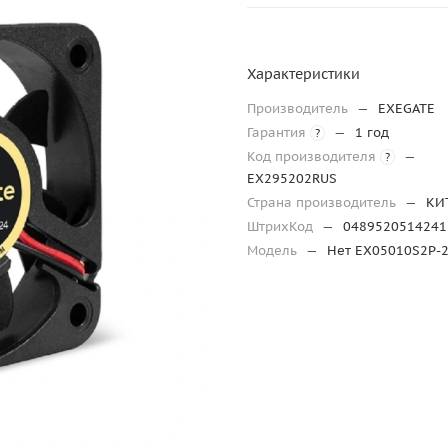
Характеристики
Производитель
—
EXEGATE
Гарантия
—
1 год
?
Код производителя
—
?
EX295202RUS
Страна производитель
—
КИ
ШтрихКод
—
0489520514241
Модель
—
Нет EX05010S2P-