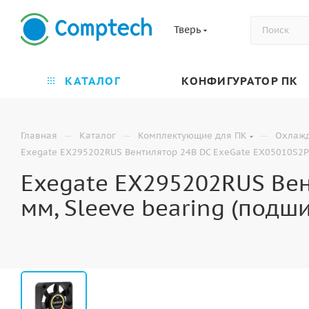
Тверь
КАТАЛОГ
КОНФИГУРАТОР ПК
—
—
—
Главная
Каталог
Комплектующие для ПК
Охлаж
Exegate EX295202RUS Вентилятор 24В DC ExeGate EX05010S2P-2
Exegate EX295202RUS Вен
мм, Sleeve bearing (подш